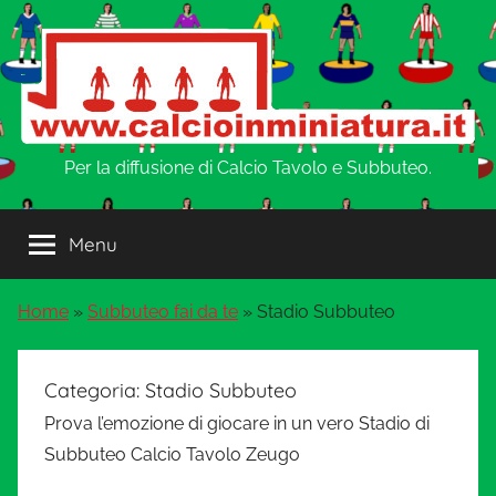
Salta
al
contenuto
w
Per la diffusione di Calcio Tavolo e Subbuteo.
w
Menu
w
Home
»
Subbuteo fai da te
»
Stadio Subbuteo
.
C
Categoria:
Stadio Subbuteo
Prova l’emozione di giocare in un vero Stadio di
a
Subbuteo Calcio Tavolo Zeugo