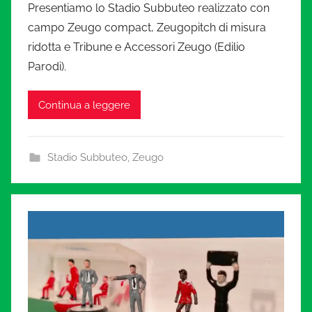
i
Presentiamo lo Stadio Subbuteo realizzato con
campo Zeugo compact, Zeugopitch di misura
a
ridotta e Tribune e Accessori Zeugo (Edilio
Parodi).
t
Continua a leggere
u
r
Stadio Subbuteo
,
Zeugo
a
.
i
t