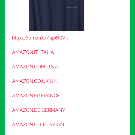
https://amzn.to/3p6ktVk
AMAZON.IT ITALIA
AMAZON.COM U.S.A
AMAZON.CO.UK U.K.
AMAZON.FR FRANCE
AMAZON.DE GERMANY
AMAZON.CO.JP JAPAN