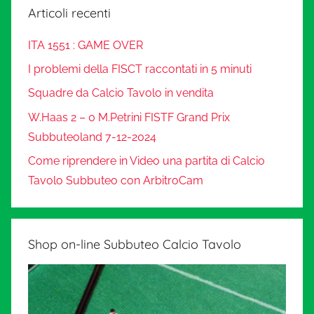
Articoli recenti
ITA 1551 : GAME OVER
I problemi della FISCT raccontati in 5 minuti
Squadre da Calcio Tavolo in vendita
W.Haas 2 – 0 M.Petrini FISTF Grand Prix
Subbuteoland 7-12-2024
Come riprendere in Video una partita di Calcio
Tavolo Subbuteo con ArbitroCam
Shop on-line Subbuteo Calcio Tavolo