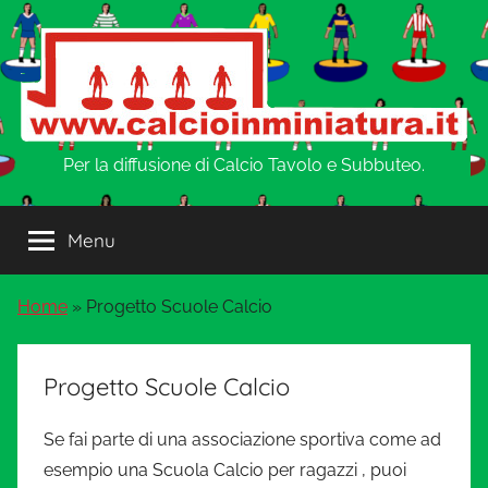
Salta
al
contenuto
w
Per la diffusione di Calcio Tavolo e Subbuteo.
w
Menu
w
Home
»
Progetto Scuole Calcio
.
C
Progetto Scuole Calcio
a
Se fai parte di una associazione sportiva come ad
esempio una Scuola Calcio per ragazzi , puoi