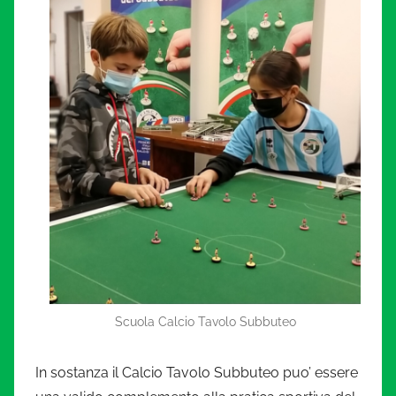
i
a
t
u
r
a
.
i
Scuola Calcio Tavolo Subbuteo
t
In sostanza il Calcio Tavolo Subbuteo puo’ essere