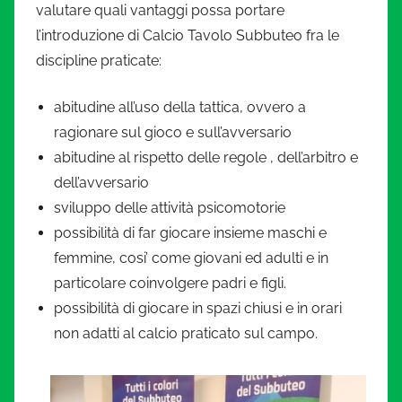
l
valutare quali vantaggi possa portare
l’introduzione di Calcio Tavolo Subbuteo fra le
c
discipline praticate:
i
abitudine all’uso della tattica, ovvero a
ragionare sul gioco e sull’avversario
o
abitudine al rispetto delle regole , dell’arbitro e
i
dell’avversario
sviluppo delle attività psicomotorie
n
possibilità di far giocare insieme maschi e
femmine, cosi’ come giovani ed adulti e in
m
particolare coinvolgere padri e figli.
possibilità di giocare in spazi chiusi e in orari
i
non adatti al calcio praticato sul campo.
n