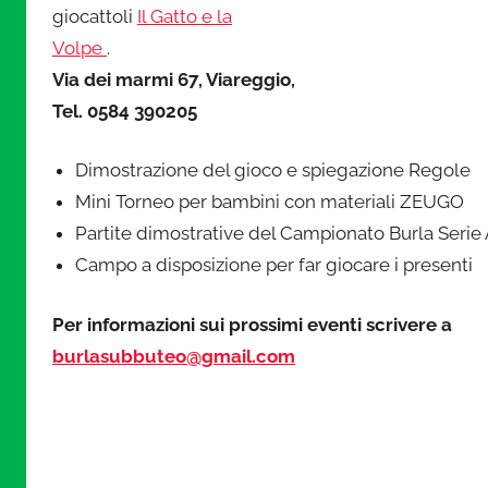
i
giocattoli
Il Gatto e la
Volpe
.
n
Via dei marmi 67, Viareggio,
Tel. 0584 390205
i
Dimostrazione del gioco e spiegazione Regole
a
Mini Torneo per bambini con materiali ZEUGO
Partite dimostrative del Campionato Burla Serie
t
Campo a disposizione per far giocare i presenti
u
Per informazioni sui prossimi eventi scrivere a
burlasubbuteo@gmail.com
r
a