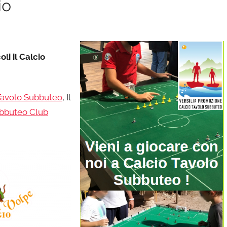
io
li il Calcio
 Tavolo Subbuteo
, Il
ubbuteo Club