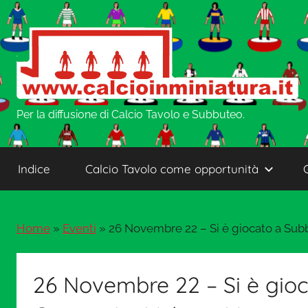
Salta
al
contenuto
w
Per la diffusione di Calcio Tavolo e Subbuteo.
w
Indice
Calcio Tavolo come opportunità
w
Home
»
Eventi
»
26 Novembre 22 – Si è giocato a Subb
.
C
26 Novembre 22 – Si è gioc