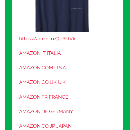
https://amzn.to/3p6ktVk
AMAZON.IT ITALIA
AMAZON.COM U.S.A
AMAZON.CO.UK U.K.
AMAZON.FR FRANCE
AMAZON.DE GERMANY
AMAZON.CO.JP JAPAN