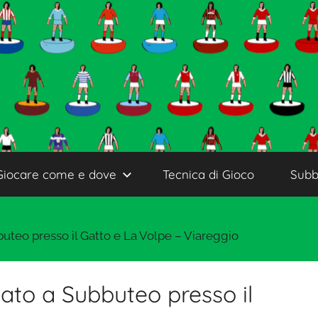
Giocare come e dove
Tecnica di Gioco
Subb
uteo presso il Gatto e La Volpe – Viareggio
ato a Subbuteo presso il