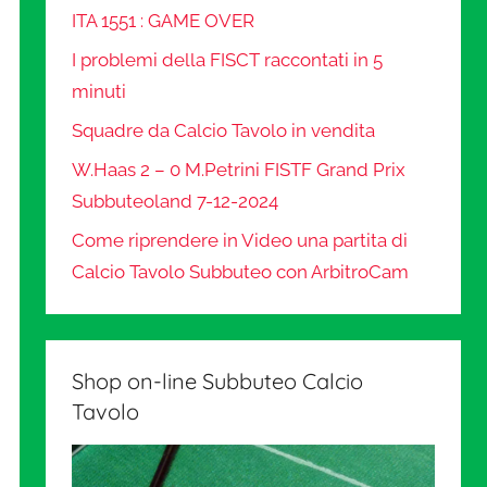
ITA 1551 : GAME OVER
I problemi della FISCT raccontati in 5
minuti
Squadre da Calcio Tavolo in vendita
W.Haas 2 – 0 M.Petrini FISTF Grand Prix
Subbuteoland 7-12-2024
Come riprendere in Video una partita di
Calcio Tavolo Subbuteo con ArbitroCam
Shop on-line Subbuteo Calcio
Tavolo