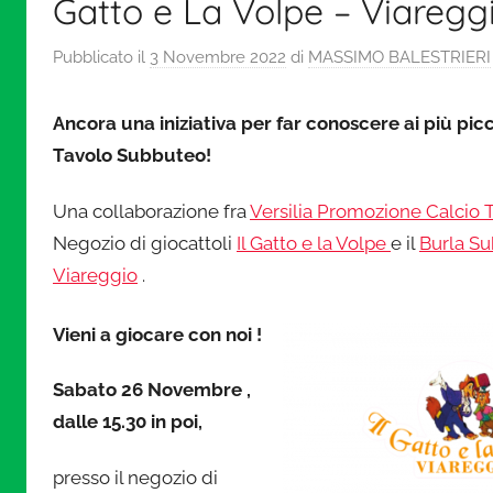
a
Gatto e La Volpe – Viaregg
Pubblicato il
3 Novembre 2022
di
MASSIMO BALESTRIERI
l
c
Ancora una iniziativa per far conoscere ai più picco
Tavolo Subbuteo!
i
Una collaborazione fra
Versilia Promozione Calcio
Negozio di giocattoli
Il Gatto e la Volpe
e il
Burla S
o
Viareggio
.
i
Vieni a giocare con noi !
n
Sabato 26 Novembre ,
dalle 15.30 in poi,
m
presso il negozio di