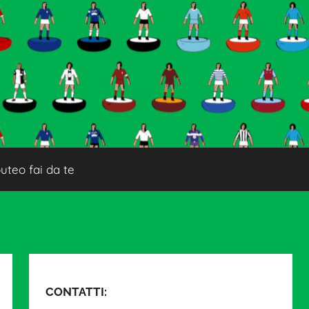
uteo fai da te
CONTATTI: