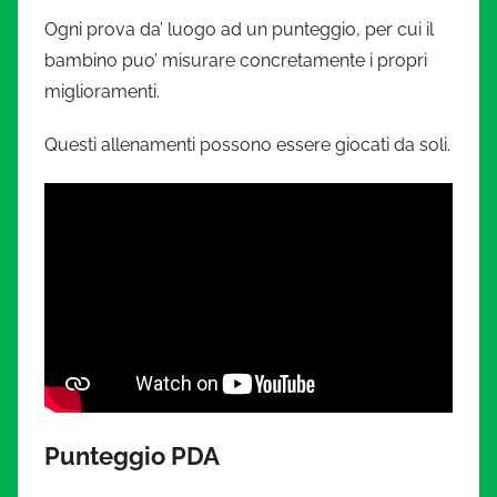
i
Ogni prova da’ luogo ad un punteggio, per cui il
a
bambino puo’ misurare concretamente i propri
miglioramenti.
t
Questi allenamenti possono essere giocati da soli.
u
r
a
.
i
t
Punteggio PDA