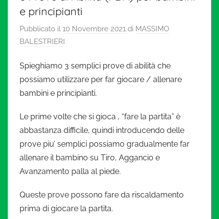
l
e principianti
c
Pubblicato il
10 Novembre 2021
di
MASSIMO
BALESTRIERI
i
Spieghiamo 3 semplici prove di abilità che
o
possiamo utilizzare per far giocare / allenare
bambini e principianti.
i
Le prime volte che si gioca , “fare la partita” è
n
abbastanza difficile, quindi introducendo delle
prove piu’ semplici possiamo gradualmente far
m
allenare il bambino su Tiro, Aggancio e
Avanzamento palla al piede.
i
Queste prove possono fare da riscaldamento
n
prima di giocare la partita.