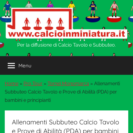
Salta
al
contenuto
w
Per la diffusione di Calcio Tavolo e Subbuteo.
w
Menu
w
Home
»
Pro Tour
»
Tornei Monomarca
»
Allenamenti
.
Subbuteo Calcio Tavolo e Prove di Abilità (PDA) per
bambini e principianti
C
a
Allenamenti Subbuteo Calcio Tavolo
e Prove di Abilità (PDA) per bambini