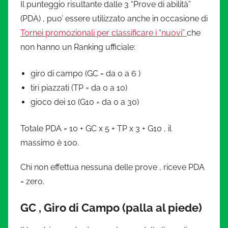
Il punteggio risultante dalle 3 “Prove di abilità”
(PDA) , puo’ essere utilizzato anche in occasione di
Tornei promozionali per classificare i “nuovi”
che
non hanno un Ranking ufficiale:
giro di campo (GC = da 0 a 6 )
tiri piazzati (TP = da 0 a 10)
gioco dei 10 (G10 = da 0 a 30)
Totale PDA = 10 + GC x 5 + TP x 3 + G10 , il
massimo è 100.
Chi non effettua nessuna delle prove , riceve PDA
= zero.
GC , Giro di Campo (palla al piede)