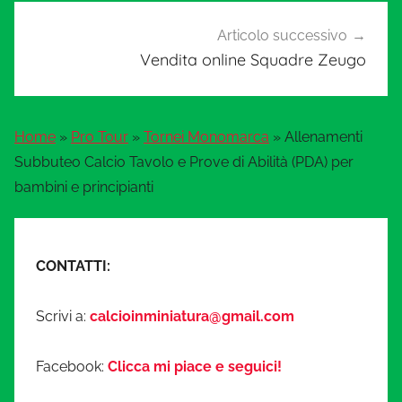
Articolo successivo
Vendita online Squadre Zeugo
Home
»
Pro Tour
»
Tornei Monomarca
»
Allenamenti
Subbuteo Calcio Tavolo e Prove di Abilità (PDA) per
bambini e principianti
CONTATTI:
Scrivi a:
calcioinminiatura@gmail.com
Facebook:
Clicca mi piace e seguici!