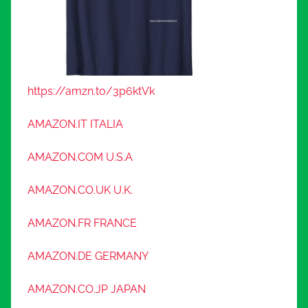
https://amzn.to/3p6ktVk
AMAZON.IT ITALIA
AMAZON.COM U.S.A
AMAZON.CO.UK U.K.
AMAZON.FR FRANCE
AMAZON.DE GERMANY
AMAZON.CO.JP JAPAN