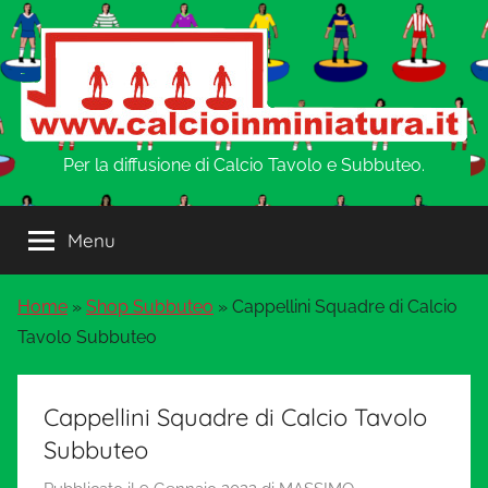
Salta
al
contenuto
w
Per la diffusione di Calcio Tavolo e Subbuteo.
w
Menu
w
Home
»
Shop Subbuteo
»
Cappellini Squadre di Calcio
.
Tavolo Subbuteo
C
Cappellini Squadre di Calcio Tavolo
a
Subbuteo