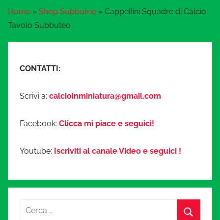
Home
»
Shop Subbuteo
»
Cappellini Squadre di Calcio
Tavolo Subbuteo
CONTATTI:
Scrivi a:
calcioinminiatura@gmail.com
Facebook:
Clicca mi piace e seguici!
Youtube:
Iscriviti al canale Video e seguici !