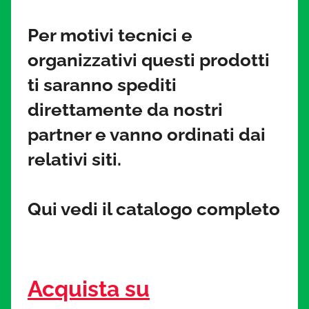
i
Per motivi tecnici e
a
organizzativi questi prodotti
t
ti saranno spediti
u
direttamente da nostri
partner e vanno ordinati dai
r
relativi siti.
a
Qui vedi il catalogo completo
.
i
t
Acquista su