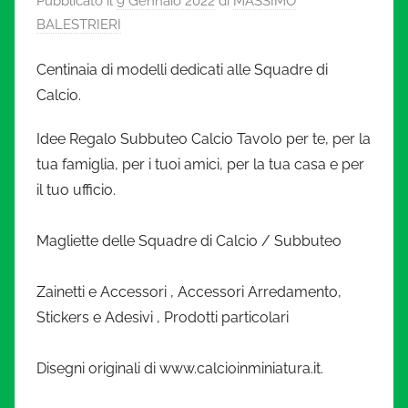
Pubblicato il
9 Gennaio 2022
di
MASSIMO
l
BALESTRIERI
c
Centinaia di modelli dedicati alle Squadre di
i
Calcio.
o
Idee Regalo Subbuteo Calcio Tavolo per te, per la
tua famiglia, per i tuoi amici, per la tua casa e per
i
il tuo ufficio.
n
Magliette delle Squadre di Calcio / Subbuteo
m
Zainetti e Accessori , Accessori Arredamento,
Stickers e Adesivi , Prodotti particolari
i
n
Disegni originali di www.calcioinminiatura.it.