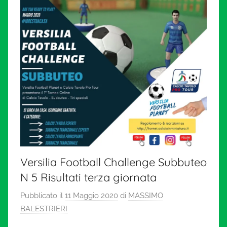
l
c
i
o
i
n
m
Versilia Football Challenge Subbuteo
N 5 Risultati terza giornata
i
Pubblicato il
11 Maggio 2020
di
MASSIMO
n
BALESTRIERI