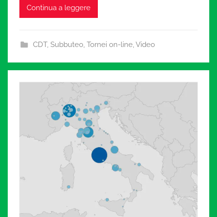
Continua a leggere
CDT
,
Subbuteo
,
Tornei on-line
,
Video