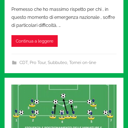
Premesso che ho massimo rispetto per chi , in
questo momento di emergenza nazionale , soffre
di particolari difficoltà, …
Continua a leggere
CDT
,
Pro Tour
,
Subbuteo
,
Tornei on-line