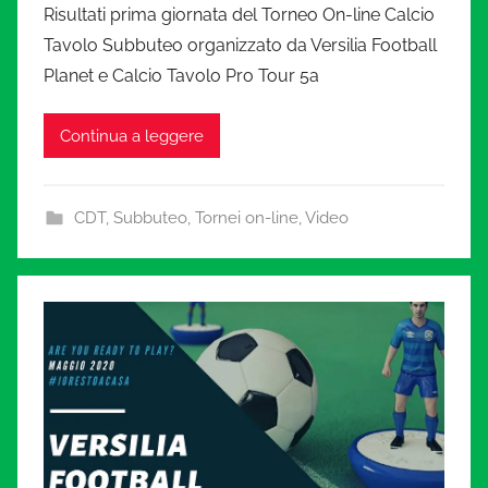
i
Risultati prima giornata del Torneo On-line Calcio
Tavolo Subbuteo organizzato da Versilia Football
a
Planet e Calcio Tavolo Pro Tour 5a
t
Continua a leggere
u
CDT
,
Subbuteo
,
Tornei on-line
,
Video
r
a
.
i
t