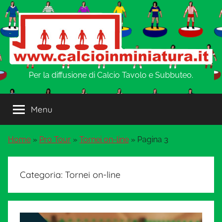
Salta
al
contenuto
w
Per la diffusione di Calcio Tavolo e Subbuteo.
w
Menu
w
Home
»
Pro Tour
»
Tornei on-line
»
Pagina 3
.
C
Categoria:
Tornei on-line
a