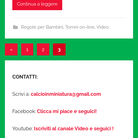
Continua a leggere
Regole per Bambini
,
Tornei on-line
,
Video
Navigazione
Articolo
«
1
2
3
precedente
articoli
CONTATTI:
Scrivi a:
calcioinminiatura@gmail.com
Facebook:
Clicca mi piace e seguici!
Youtube:
Iscriviti al canale Video e seguici !