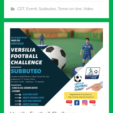
CDT
,
Eventi
,
Subbuteo
,
Tornei on-line
,
Video