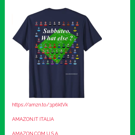
https://amzn.to/3p6ktVk
AMAZON.IT ITALIA
AMAZON.COM U.S.A