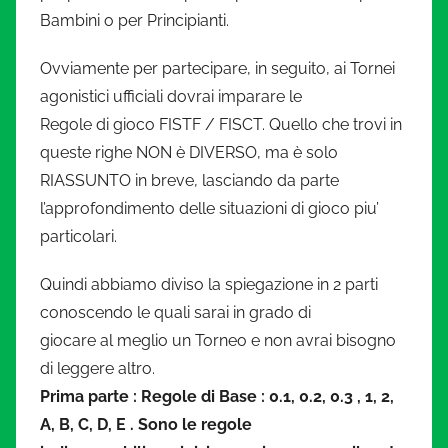
i
Bambini o per Principianti.
a
Ovviamente per partecipare, in seguito, ai Tornei
agonistici ufficiali dovrai imparare le
t
Regole di gioco FISTF / FISCT. Quello che trovi in
queste righe NON è DIVERSO, ma è solo
u
RIASSUNTO in breve, lasciando da parte
r
l’approfondimento delle situazioni di gioco piu’
particolari.
a
Quindi abbiamo diviso la spiegazione in 2 parti
.
conoscendo le quali sarai in grado di
giocare al meglio un Torneo e non avrai bisogno
i
di leggere altro.
Prima parte : Regole di Base : 0.1, 0.2, 0.3 , 1, 2,
t
A, B, C, D, E . Sono le regole