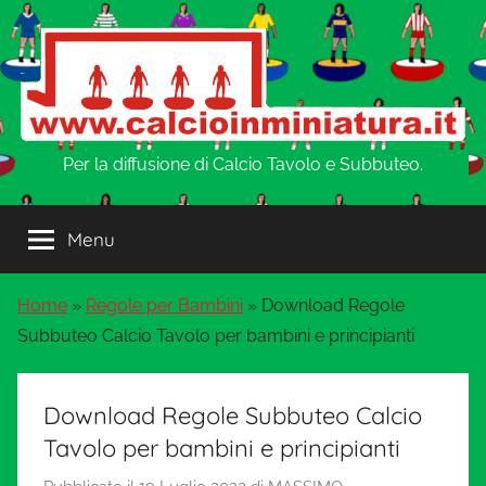
Salta
al
contenuto
w
Per la diffusione di Calcio Tavolo e Subbuteo.
w
Menu
w
Home
»
Regole per Bambini
»
Download Regole
.
Subbuteo Calcio Tavolo per bambini e principianti
C
Download Regole Subbuteo Calcio
a
Tavolo per bambini e principianti