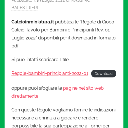
Pubblicato il
19 Luglio 2022
di
MASSIMO
l
BALESTRIERI
c
Calcioinminiatura.it
pubblica le “Regole di Gioco
i
Calcio Tavolo per Bambini e Principianti Rev. 01 –
Luglio 2022” disponibili per il download in formato
o
pdf .
i
Si puo’ infatti scaricare il file
n
Regole-bambini-principianti-2022-01
Download
m
oppure puoi sfogliare le
pagine nel sito web
direttamente
.
i
Con queste Regole vogliamo fornire le indicazioni
n
necessarie a chi inizia a giocare e rendere
poi possibile la sua partecipazione a Tornei per