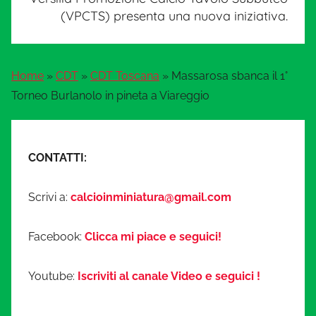
(VPCTS) presenta una nuova iniziativa.
Home
»
CDT
»
CDT Toscana
»
Massarosa sbanca il 1°
Torneo Burlanolo in pineta a Viareggio
CONTATTI:
Scrivi a:
calcioinminiatura@gmail.com
Facebook:
Clicca mi piace e seguici!
Youtube:
Iscriviti al canale Video e seguici !