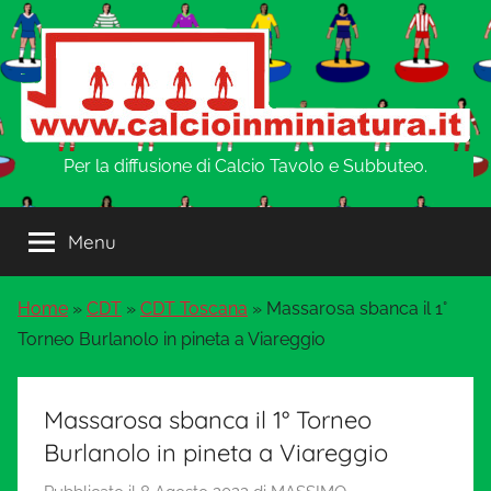
Salta
al
contenuto
w
Per la diffusione di Calcio Tavolo e Subbuteo.
w
Menu
w
Home
»
CDT
»
CDT Toscana
»
Massarosa sbanca il 1°
.
Torneo Burlanolo in pineta a Viareggio
C
Massarosa sbanca il 1° Torneo
a
Burlanolo in pineta a Viareggio