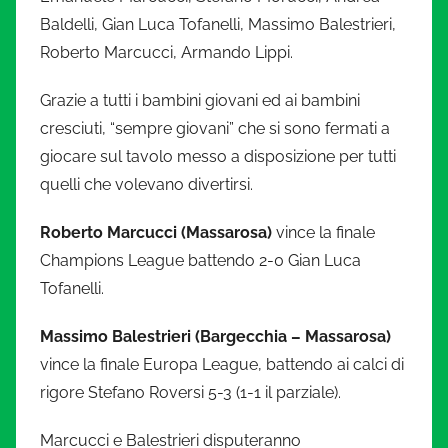
i
Baldelli, Gian Luca Tofanelli, Massimo Balestrieri,
Roberto Marcucci, Armando Lippi.
a
Grazie a tutti i bambini giovani ed ai bambini
t
cresciuti, “sempre giovani” che si sono fermati a
u
giocare sul tavolo messo a disposizione per tutti
quelli che volevano divertirsi.
r
Roberto Marcucci (Massarosa)
vince la finale
a
Champions League battendo 2-0 Gian Luca
Tofanelli.
.
Massimo Balestrieri (Bargecchia – Massarosa)
i
vince la finale Europa League, battendo ai calci di
rigore Stefano Roversi 5-3 (1-1 il parziale).
t
Marcucci e Balestrieri disputeranno