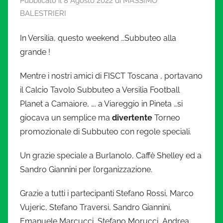
Pubblicato il
8 Agosto 2022
di
MASSIMO
l
BALESTRIERI
c
In Versilia, questo weekend …Subbuteo alla
i
grande !
o
Mentre i nostri amici di FISCT Toscana , portavano
il Calcio Tavolo Subbuteo a Versilia Football
i
Planet a Camaiore, …. a Viareggio in Pineta …si
giocava un semplice ma
divertente
Torneo
n
promozionale di Subbuteo con regole speciali.
m
Un grazie speciale a Burlanolo, Caffè Shelley ed a
Sandro Giannini per l’organizzazione.
i
Grazie a tutti i partecipanti Stefano Rossi, Marco
n
Vujeric, Stefano Traversi, Sandro Giannini,
Emanuele Marcucci, Stefano Morucci, Andrea