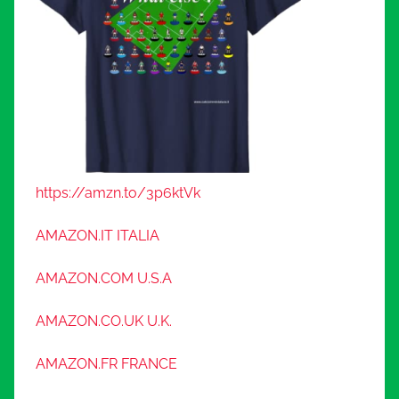
https://amzn.to/3p6ktVk
AMAZON.IT ITALIA
AMAZON.COM U.S.A
AMAZON.CO.UK U.K.
AMAZON.FR FRANCE