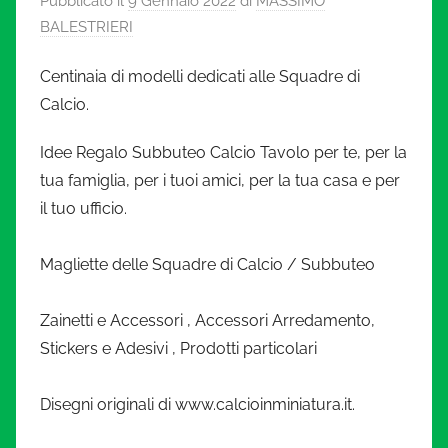
Pubblicato il
9 Gennaio 2022
di
MASSIMO
l
BALESTRIERI
c
Centinaia di modelli dedicati alle Squadre di
i
Calcio.
o
Idee Regalo Subbuteo Calcio Tavolo per te, per la
tua famiglia, per i tuoi amici, per la tua casa e per
i
il tuo ufficio.
n
Magliette delle Squadre di Calcio / Subbuteo
m
Zainetti e Accessori , Accessori Arredamento,
Stickers e Adesivi , Prodotti particolari
i
n
Disegni originali di www.calcioinminiatura.it.