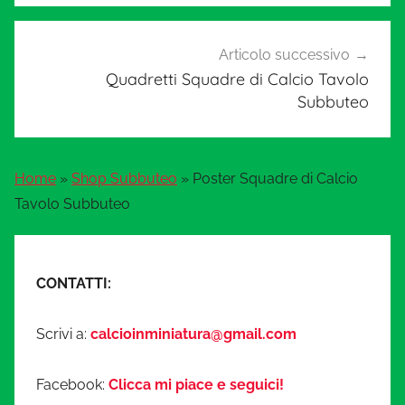
Articolo successivo
Quadretti Squadre di Calcio Tavolo
Subbuteo
Home
»
Shop Subbuteo
»
Poster Squadre di Calcio
Tavolo Subbuteo
CONTATTI:
Scrivi a:
calcioinminiatura@gmail.com
Facebook:
Clicca mi piace e seguici!