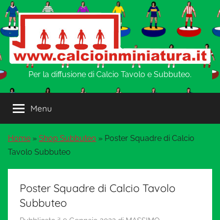
Salta
al
contenuto
w
Per la diffusione di Calcio Tavolo e Subbuteo.
w
Menu
w
Home
»
Shop Subbuteo
»
Poster Squadre di Calcio
.
Tavolo Subbuteo
C
Poster Squadre di Calcio Tavolo
a
Subbuteo