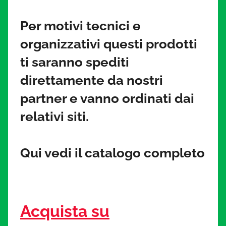
i
Per motivi tecnici e
a
organizzativi questi prodotti
t
ti saranno spediti
u
direttamente da nostri
partner e vanno ordinati dai
r
relativi siti.
a
Qui vedi il catalogo completo
.
i
t
Acquista su