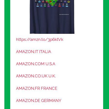
https://amzn.to/3p6ktVk
AMAZON.IT ITALIA
AMAZON.COM U.S.A
AMAZON.CO.UK U.K.
AMAZON.FR FRANCE
AMAZON.DE GERMANY