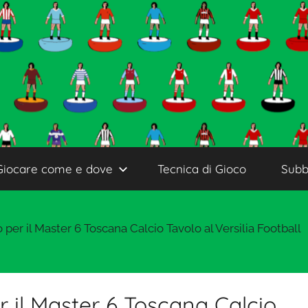
Giocare come e dove
Tecnica di Gioco
Subb
per il Master 6 Toscana Calcio Tavolo al Versilia Football
r il Master 6 Toscana Calcio