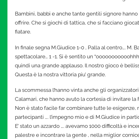
i
Bambini, babbi e anche tante gentili signore hanno s
n
offrire. Che si giochi di tattica, che si facciano giocat
fiatare.
i
In finale segna M.Giudice 1-0 , Palla al centro…. M.
a
spettacolare… 1 -1. Si è sentito un “ooooooooooohhh
quindi una grande applauso. Il nostro gioco è bellissi
t
Questa è la nostra vittoria piu’ grande.
u
La scommessa l’hanno vinta anche gli organizzatori d
Calamari, che hanno avuto la cortesia di invitare la
r
Non è stato facile far combinare tutte le esigenze, 
partecipanti …. l’impegno mio e di M.Giudice in partic
a
E’ stato un azzardo …. avevamo 1000 difficoltà e ince
palestre e incontrare la gente , nella miglior cornic