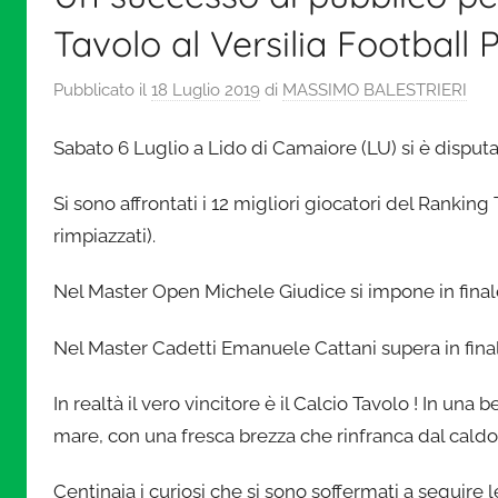
a
Tavolo al Versilia Football 
l
Pubblicato il
18 Luglio 2019
di
MASSIMO BALESTRIERI
c
Sabato 6 Luglio a Lido di Camaiore (LU) si è disput
i
Si sono affrontati i 12 migliori giocatori del Ranki
rimpiazzati).
o
Nel Master Open Michele Giudice si impone in finale 
i
Nel Master Cadetti Emanuele Cattani supera in fina
n
In realtà il vero vincitore è il Calcio Tavolo ! In una b
m
mare, con una fresca brezza che rinfranca dal caldo e
Centinaia i curiosi che si sono soffermati a seguire le p