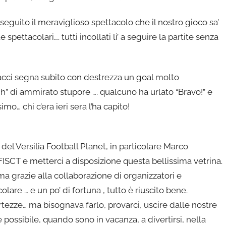
eguito il meraviglioso spettacolo che il nostro gioco sa’
e spettacolari…. tutti incollati li’ a seguire la partite senza
 Bacci segna subito con destrezza un goal molto
h” di ammirato stupore …. qualcuno ha urlato “Bravo!” e
mo… chi c’era ieri sera l’ha capito!
el Versilia Football Planet, in particolare Marco
 FISCT e metterci a disposizione questa bellissima vetrina.
ma grazie alla collaborazione di organizzatori e
olare … e un po’ di fortuna , tutto è riuscito bene.
rtezze… ma bisognava farlo, provarci, uscire dalle nostre
e possibile, quando sono in vacanza, a divertirsi, nella