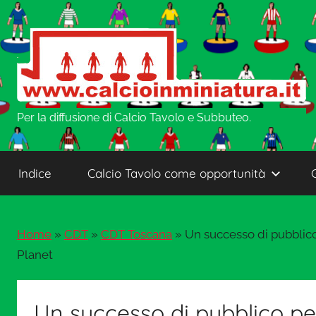
Salta
al
contenuto
w
Per la diffusione di Calcio Tavolo e Subbuteo.
w
Indice
Calcio Tavolo come opportunità
w
Home
»
CDT
»
CDT Toscana
»
Un successo di pubblico 
.
Planet
C
Un successo di pubblico pe