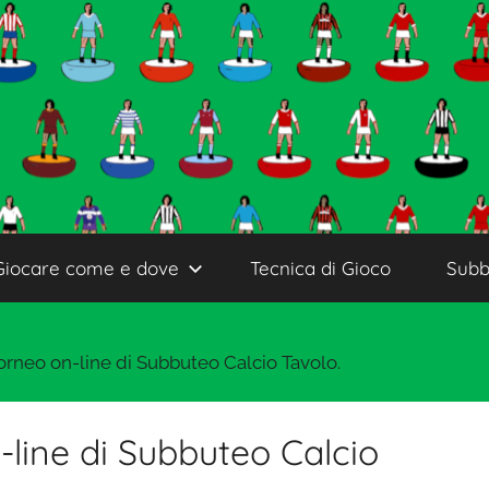
Giocare come e dove
Tecnica di Gioco
Subb
rneo on-line di Subbuteo Calcio Tavolo.
line di Subbuteo Calcio