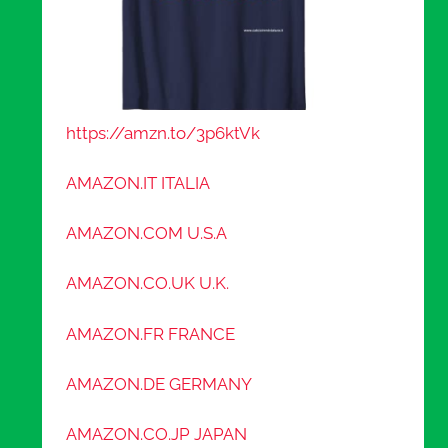
https://amzn.to/3p6ktVk
AMAZON.IT ITALIA
AMAZON.COM U.S.A
AMAZON.CO.UK U.K.
AMAZON.FR FRANCE
AMAZON.DE GERMANY
AMAZON.CO.JP JAPAN