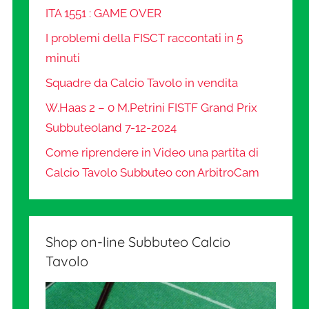
ITA 1551 : GAME OVER
I problemi della FISCT raccontati in 5
minuti
Squadre da Calcio Tavolo in vendita
W.Haas 2 – 0 M.Petrini FISTF Grand Prix
Subbuteoland 7-12-2024
Come riprendere in Video una partita di
Calcio Tavolo Subbuteo con ArbitroCam
Shop on-line Subbuteo Calcio
Tavolo