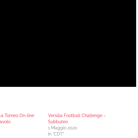
ca Torneo On-line
Versilia Football Challenge –
avolo
Subbuteo
1 Maggio 2020
In "CDT"