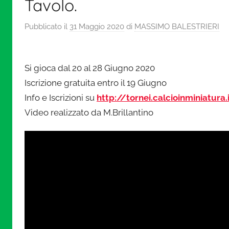
a
Tavolo.
Pubblicato il
31 Maggio 2020
di
MASSIMO BALESTRIERI
l
c
Si gioca dal 20 al 28 Giugno 2020
Iscrizione gratuita entro il 19 Giugno
i
Info e Iscrizioni su
http://tornei.calcioinminiatura.
Video realizzato da M.Brillantino
o
i
n
m