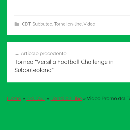
.
i
CDT
,
Subbuteo
,
Tornei on-line
,
Video
t
Navigazione
Articolo precedente
articoli
Torneo “Versilia Football Challenge in
Subbuteoland”
Home
»
Pro Tour
»
Tornei on-line
»
Video Promo del To