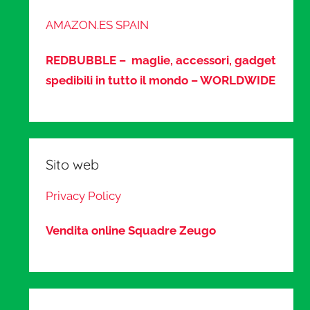
AMAZON.ES SPAIN
REDBUBBLE – maglie, accessori, gadget
spedibili in tutto il mondo – WORLDWIDE
Sito web
Privacy Policy
Vendita online Squadre Zeugo