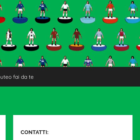
uteo fai da te
CONTATTI: