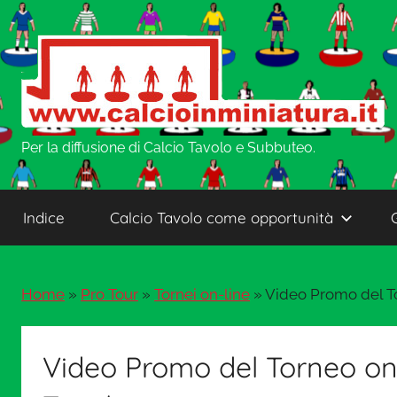
Salta
al
contenuto
w
Per la diffusione di Calcio Tavolo e Subbuteo.
w
Indice
Calcio Tavolo come opportunità
w
Home
»
Pro Tour
»
Tornei on-line
»
Video Promo del To
.
C
Video Promo del Torneo on-