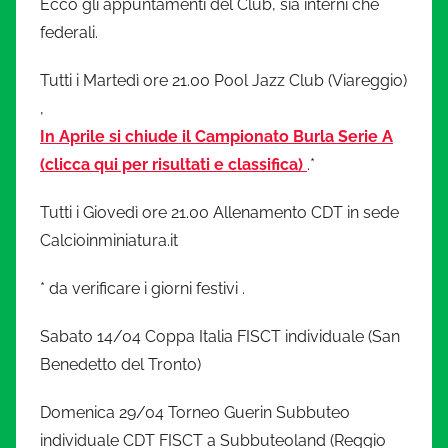
i
Ecco gli appuntamenti del Club, sia interni che
federali.
a
Tutti i Martedì ore 21.00 Pool Jazz Club (Viareggio)
t
,
In Aprile si chiude il Campionato Burla Serie A
u
(clicca qui per risultati e classifica)
.*
r
Tutti i Giovedì ore 21.00 Allenamento CDT in sede
Calcioinminiatura.it
a
* da verificare i giorni festivi .
.
Sabato 14/04 Coppa Italia FISCT individuale (San
i
Benedetto del Tronto)
t
Domenica 29/04 Torneo Guerin Subbuteo
individuale CDT FISCT a Subbuteoland (Reggio