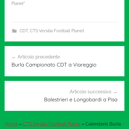
Planet"
CDT
,
CTS Versilia Football Planet
Navigazione
Articolo precedente
articoli
Burla Campionato CDT a Viareggio
Articolo successivo
Balestrieri e Longobardi a Pisa
Home
»
CTS Versilia Football Planet
»
Calendario Burla