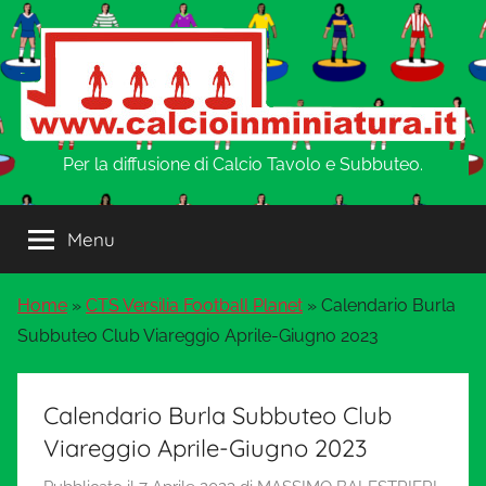
Salta
al
contenuto
w
Per la diffusione di Calcio Tavolo e Subbuteo.
w
Menu
w
Home
»
CTS Versilia Football Planet
»
Calendario Burla
.
Subbuteo Club Viareggio Aprile-Giugno 2023
C
Calendario Burla Subbuteo Club
a
Viareggio Aprile-Giugno 2023