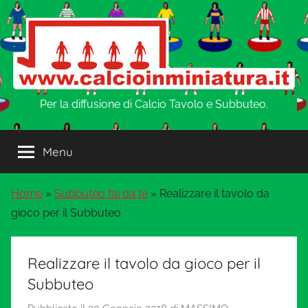
Salta
al
contenuto
w
Per la diffusione di Calcio Tavolo e Subbuteo.
w
Menu
w
Home
»
Subbuteo fai da te
»
Realizzare il tavolo da
.
gioco per il Subbuteo
C
Realizzare il tavolo da gioco per il
a
Subbuteo