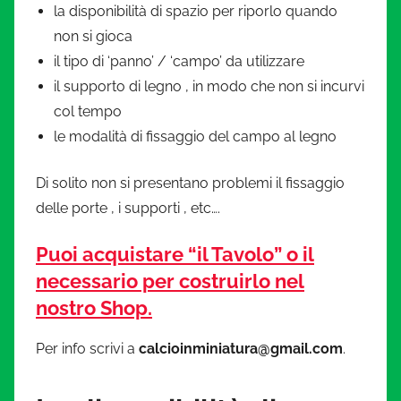
i
la disponibilità di spazio per riporlo quando
non si gioca
a
il tipo di ‘panno’ / ‘campo’ da utilizzare
il supporto di legno , in modo che non si incurvi
t
col tempo
le modalità di fissaggio del campo al legno
u
r
Di solito non si presentano problemi il fissaggio
delle porte , i supporti , etc….
a
Puoi acquistare “il Tavolo” o il
.
necessario per costruirlo nel
nostro Shop.
i
Per info scrivi a
calcioinminiatura@gmail.com
.
t