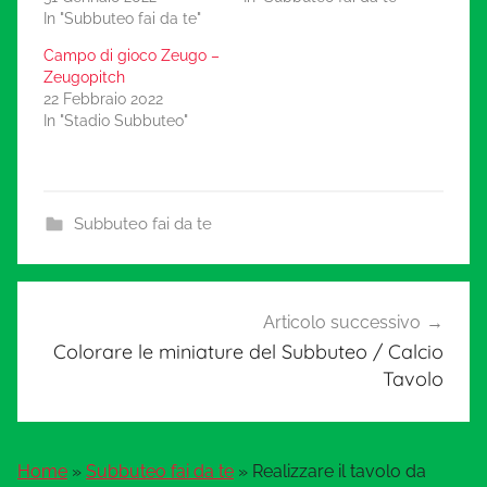
In "Subbuteo fai da te"
Campo di gioco Zeugo –
Zeugopitch
22 Febbraio 2022
In "Stadio Subbuteo"
Subbuteo fai da te
Navigazione
Articolo successivo
articoli
Colorare le miniature del Subbuteo / Calcio
Tavolo
Home
»
Subbuteo fai da te
»
Realizzare il tavolo da