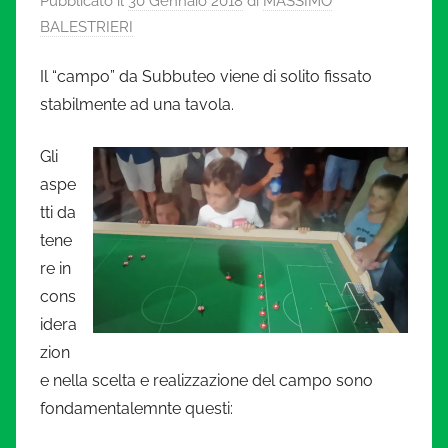
Pubblicato il
30 Gennaio 2018
di
MASSIMO
l
BALESTRIERI
c
Il “campo” da Subbuteo viene di solito fissato
i
stabilmente ad una tavola.
o
Gli
aspe
i
tti da
tene
n
re in
cons
m
idera
i
zion
e nella scelta e realizzazione del campo sono
n
fondamentalemnte questi: